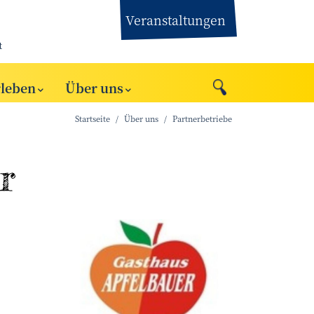
Veranstaltungen
t
rleben
Über uns
Startseite
Über uns
Partnerbetriebe
r