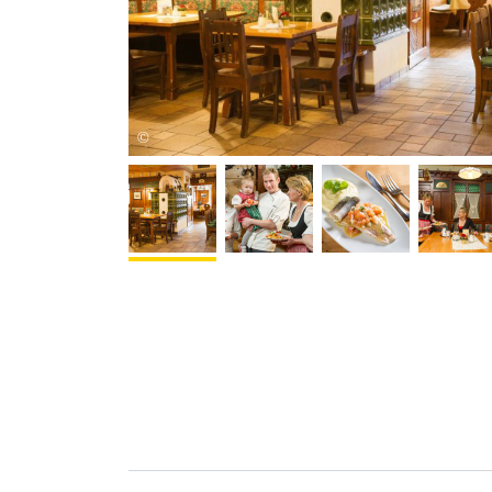
Rita Newman
©