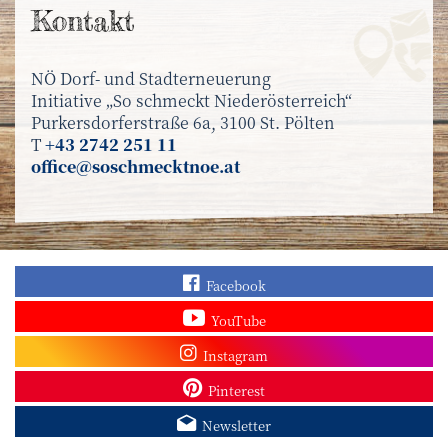
Kontakt
NÖ Dorf- und Stadterneuerung
Initiative „So schmeckt Niederösterreich“
Purkersdorferstraße 6a, 3100 St. Pölten
T
+43 2742 251 11
office@soschmecktnoe.at
Finden Sie „So schmec
Facebook
Sehen Sie mehr Video
YouTube
Besuchen Sie unser In
Instagram
Sieh dir unsere Pins a
Pinterest
Melden Sie sich zum N
Newsletter