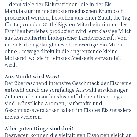
…denn viele der Eiskreationen, die in der Eis-
Manufaktur im nieder­öster­reichischen Krumbach
produziert werden, bestehen aus einer Zutat, die Tag
für Tag von den 35 fleißigsten Mitarbeiterinnen des
Familien­betriebes produziert wird: erst­klassige Milch
aus kontrollierter biologischer Landwirtschaft. Von
ihren Kühen gelangt diese hoch­wertige Bio-Milch
ohne Umwege direkt in die angrenzende kleine
Molkerei, wo sie in feinstes Speiseeis verwandelt
wird.
Aus Muuh! wird Wow!
Der überraschend intensive Geschmack der Eiscreme
entsteht durch die sorgfältige Auswahl erstklassiger
Zutaten, die ausnahmslos natürlichen Ursprungs
sind. Künstliche Aromen, Farbstoffe und
Geschmacksverstärker haben im Eis des Eisgreisslers
nichts verloren.
Aller guten Dinge sind drei!
Deswegen können die vielfältigen Eissorten gleich an