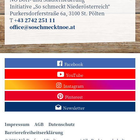
Initiative „So schmeckt Niederösterreich“
Purkersdorferstraße 6a, 3100 St. Pölten
T
+43 2742 251 11
office@soschmecktnoe.at
Finden Sie „So schmec
Facebook
Sehen Sie mehr Video
YouTube
Besuchen Sie unser In
Instagram
Sieh dir unsere Pins a
Pinterest
Melden Sie sich zum N
Newsletter
Impressum
AGB
Datenschutz
Barrierefreiheitserklärung