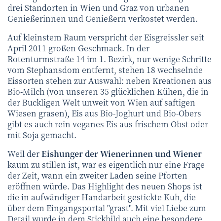
drei Standorten in Wien und Graz von urbanen
Genießerinnen und Genießern verkostet werden.
Auf kleinstem Raum verspricht der Eisgreissler seit
April 2011 großen Geschmack. In der
Rotenturmstraße 14 im 1. Bezirk, nur wenige Schritte
vom Stephansdom entfernt, stehen 18 wechselnde
Eissorten stehen zur Auswahl: neben Kreationen aus
Bio-Milch (von unseren 35 glücklichen Kühen, die in
der Buckligen Welt unweit von Wien auf saftigen
Wiesen grasen), Eis aus Bio-Joghurt und Bio-Obers
gibt es auch rein veganes Eis aus frischem Obst oder
mit Soja gemacht.
Weil der
Eishunger der Wienerinnen und Wiener
kaum zu stillen ist, war es eigentlich nur eine Frage
der Zeit, wann ein zweiter Laden seine Pforten
eröffnen würde. Das Highlight des neuen Shops ist
die in aufwändiger Handarbeit gestickte Kuh, die
über dem Eingangsportal "grast". Mit viel Liebe zum
Detail wurde in dem Stickbild auch eine besondere