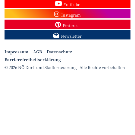
Sehen Sie mehr Video
YouTube
Besuchen Sie unser In
Instagram
Sieh dir unsere Pins a
Pinterest
Melden Sie sich zum N
Newsletter
Impressum
AGB
Datenschutz
Barrierefreiheitserklärung
© 2026 NÖ Dorf- und Stadterneuerung | Alle Rechte vorbehalten