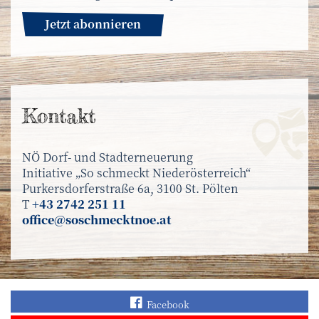
Jetzt abonnieren
Kontakt
NÖ Dorf- und Stadterneuerung
Initiative „So schmeckt Niederösterreich“
Purkersdorferstraße 6a, 3100 St. Pölten
T
+43 2742 251 11
office@soschmecktnoe.at
Finden Sie „So schmec
Facebook