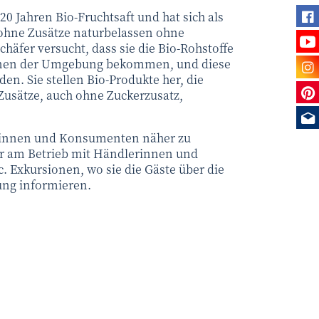
Fi
 20 Jahren Bio-Fruchtsaft und hat sich als
e ohne Zusätze naturbelassen ohne
Se
chäfer versucht, dass sie die Bio-Rohstoffe
Be
nnen der Umgebung bekommen, und diese
en. Sie stellen Bio-Produkte her, die
Sie
usätze, auch ohne Zuckerzusatz,
Me
innen und Konsumenten näher zu
fer am Betrieb mit Händlerinnen und
. Exkursionen, wo sie die Gäste über die
ung informieren.