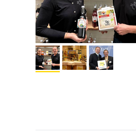
Bio Schäfer
©