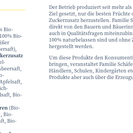
Der Betrieb produziert seit mehr als
Ziel gesetzt, nur die besten Frücht
Zuckerzusatz herzustellen. Familie S
direkt von den Bauern und Bäueri
% Bio-
auch in Qualitätsfragen miteinzubind
 100% Bio-
100% naturbelassen sind und ohne Z
ißer
hergestellt werden.
ersaft),
kerzusatz
Um diese Produkte den Konsument
el-
bringen, veranstaltet Familie Schä
sbeersaft,
Händlern, Schulen, Kindergärten etc
o-
Produkte aber auch über die Erzeug
Apfelsaft,
ich-
saft, Bio-
oren
(Bio-
, Bio-
t, Bio-