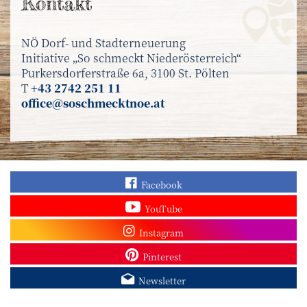
Kontakt
NÖ Dorf- und Stadterneuerung
Initiative „So schmeckt Niederösterreich“
Purkersdorferstraße 6a, 3100 St. Pölten
T
+43 2742 251 11
office@soschmecktnoe.at
Finden Sie „So schmec
Facebook
Sehen Sie mehr Video
YouTube
Besuchen Sie unser In
Instagram
Sieh dir unsere Pins a
Pinterest
Melden Sie sich zum N
Newsletter