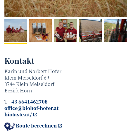
„Netzwerk Kulinarik/Cloning Company Media 8 OG“
©
Kontakt
Karin und Norbert Hofer
Klein Meiseldorf 69
3744
Klein Meiseldorf
Bezirk
Horn
T
+43 6641462708
office@biohof-hofer.at
biotaste.at/
Route berechnen