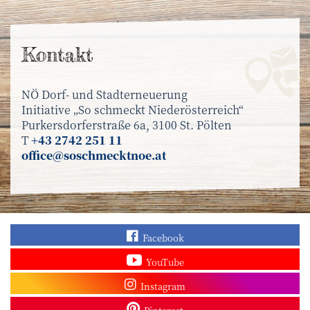
Kontakt
NÖ Dorf- und Stadterneuerung
Initiative „So schmeckt Niederösterreich“
Purkersdorferstraße 6a, 3100 St. Pölten
T
+43 2742 251 11
office@soschmecktnoe.at
Finden Sie „So schmec
Facebook
Sehen Sie mehr Video
YouTube
Besuchen Sie unser In
Instagram
Sieh dir unsere Pins a