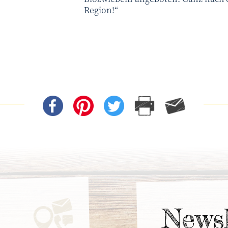
Region!“
News­