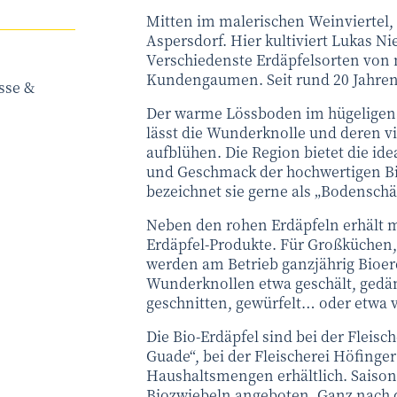
Mitten im malerischen Weinviertel, 
Aspersdorf. Hier kultiviert Lukas N
Verschiedenste Erdäpfelsorten von 
Kundengaumen. Seit rund 20 Jahren w
sse &
Der warme Lössboden im hügeligen W
lässt die Wunderknolle und deren 
aufblühen. Die Region bietet die i
und Geschmack der hochwertigen Bi
bezeichnet sie gerne als „Bodenschä
Neben den rohen Erdäpfeln erhält 
Erdäpfel-Produkte. Für Großküchen
werden am Betrieb ganzjährig Bioerd
Wunderknollen etwa geschält, gedämp
geschnitten, gewürfelt… oder etwa v
Die Bio-Erdäpfel sind bei der Fleis
Guade“, bei der Fleischerei Höfinge
Haushaltsmengen erhältlich. Saiso
Biozwiebeln angeboten. Ganz nach d