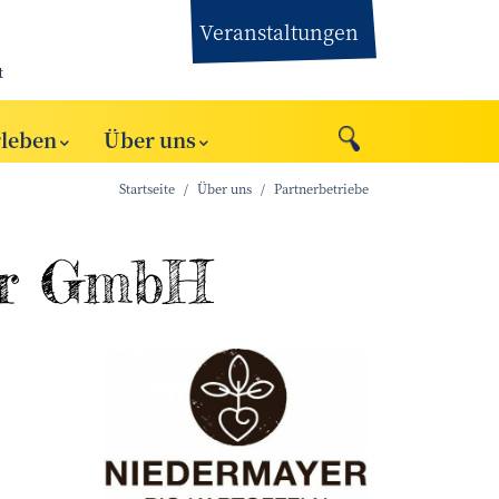
Veranstaltungen
t
rleben
Über uns
Startseite
Über uns
Partnerbetriebe
er GmbH