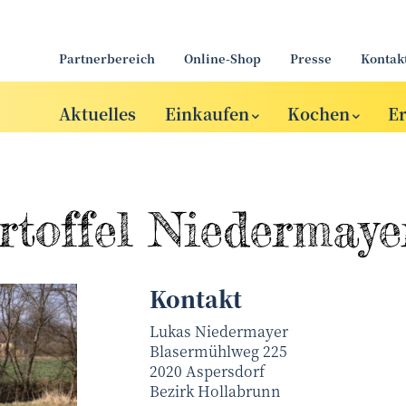
Partnerbereich
Online-Shop
Presse
Kontak
Aktuelles
Einkaufen
Kochen
E
rtoffel Niedermay
Kontakt
Lukas Niedermayer
Blasermühlweg 225
2020
Aspersdorf
Bezirk
Hollabrunn