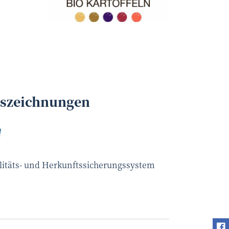
Niedermayer
©
uszeichnungen
litäts- und Herkunftssicherungssystem
Fi