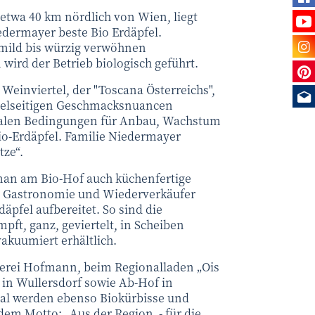
etwa 40 km nördlich von Wien, liegt
Se
iedermayer beste Bio Erdäpfel.
Be
mild bis würzig verwöhnen
ird der Betrieb biologisch geführt.
Sie
einviertel, der "Toscana Österreichs",
Me
vielseitigen Geschmacksnuancen
dealen Bedingungen für Anbau, Wachstum
o-Erdäpfel. Familie Niedermayer
tze“.
man am Bio-Hof auch küchenfertige
, Gastronomie und Wiederverkäufer
äpfel aufbereitet. So sind die
ft, ganz, geviertelt, in Scheiben
akuumiert erhältlich.
cherei Hofmann, beim Regionalladen „Ois
r in Wullersdorf sowie Ab-Hof in
nal werden ebenso Biokürbisse und
em Motto: „Aus der Region - für die