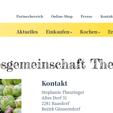
Partnerbereich
Online-Shop
Presse
Kontak
Aktuelles
Einkaufen
Kochen
E
s­gemeinschaft Th
Kontakt
Stephanie Theuringer
Altes Dorf 31
2281
Raasdorf
Bezirk
Gänserndorf