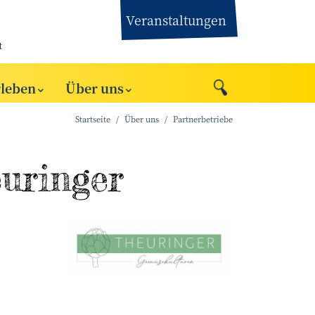
Veranstaltungen
t
rleben
Über uns
Startseite
Über uns
Partnerbetriebe
euringer
Robert Kalb
©