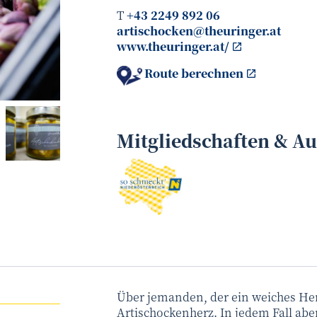
T
+43 2249 892 06
artischocken@theuringer.at
www.theuringer.at/
Route berechnen
Marina Theuringer
©
Mitgliedschaften & A
Über jemanden, der ein weiches Herz
Artischockenherz. In jedem Fall abe