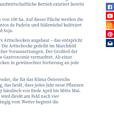
andwirtschaftliche Betrieb existiert bereits
Fi
Se
e von 100 ha. Auf dieser Fläche werden die
Be
ntos de Padrón und Süßzwiebel kultiviert
d Soja.
Sie
s Artischocken angebaut – das entspricht
Me
Die Artischocke gedeiht im Marchfeld
cher Voraussetzungen. Der Großteil der
die Gastronomie vermarktet. Ab einer
cken in gewünschter Sortierung an jede
det, die für das Klima Österreichs
ig, das heißt, dass jedes Jahr neue Pflanzen
gt händisch von Ende April bis Mitte Mai.
 wird direkt am Feld nach vier
ängig vom Wetter beginnt die