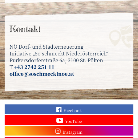
Kontakt
NÖ Dorf- und Stadterneuerung
Initiative „So schmeckt Niederösterreich“
Purkersdorferstraße 6a, 3100 St. Pölten
T
+43 2742 251 11
office@soschmecktnoe.at
Finden Sie „So schmec
Facebook
Sehen Sie mehr Video
YouTube
Besuchen Sie unser In
Instagram