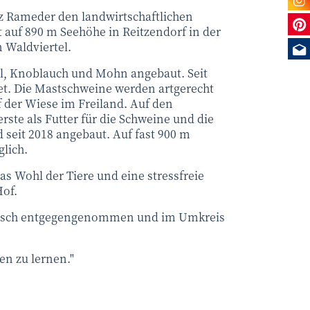
 Rameder den landwirtschaftlichen
Sie
t auf 890 m Seehöhe in Reitzendorf in der
Me
 Waldviertel.
el, Knoblauch und Mohn angebaut. Seit
t. Die Mastschweine werden artgerecht
f der Wiese im Freiland. Auf den
ste als Futter für die Schweine und die
seit 2018 angebaut. Auf fast 900 m
glich.
as Wohl der Tiere und eine stressfreie
of.
nisch entgegengenommen und im Umkreis
en zu lernen."