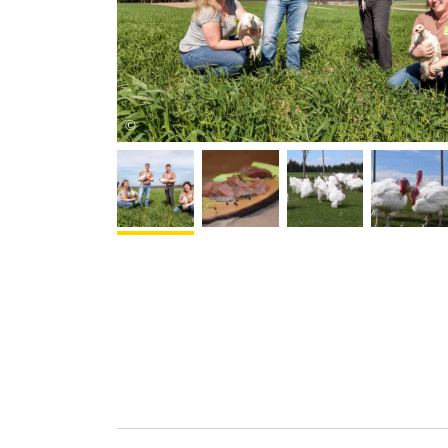
Rameder
©