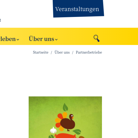
Veranstaltungen
t
rleben
Über uns
Startseite
Über uns
Partnerbetriebe
Rameder
©