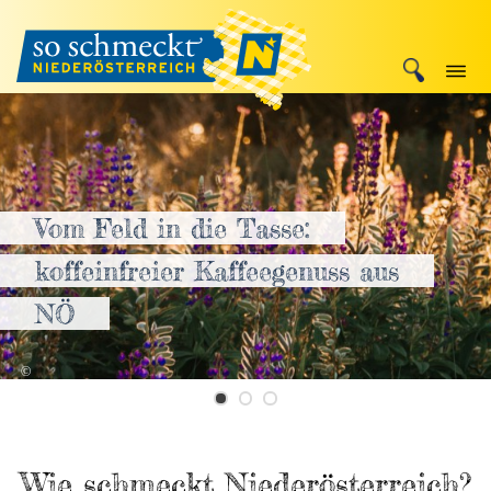
Vom Feld in die Tasse:
koffeinfreier Kaffeegenuss aus
NÖ
canva
©
Wie schmeckt Niederösterreich?