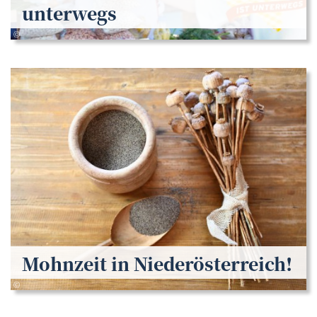
unterwegs
Ivan - Adobe Stock
©
Mohnzeit in Niederösterreich!
Andrea Knura
©